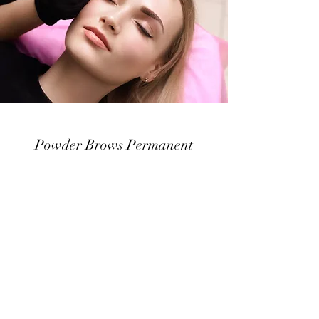
Powder Brows Permanent
Erstbehandlung 350€ | Nachbehandlung
150€ | Auffrischung 250€
Powderbrows ist in Deutschland eine sehr
junge Technik, die seit 2017 pigmentiert
wird. Ursprünglich wurde diese Methode
nur in Russland angewendet. Der
Unterschied zu einem normalem Permanent
Make up liegt darin, dass die Farbe nur